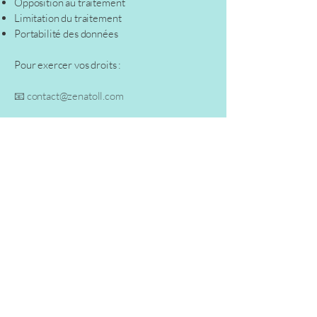
Opposition au traitement
Limitation du traitement
Portabilité des données
Pour exercer vos droits :
📧 contact@zenatoll.com
Vous pouvez également déposer une
réclamation auprès de la CNIL.
10. Sécurité des données
Zen Atoll met en œuvre toutes les mesures
nécessaires pour protéger les données :
Accès sécurisé
Hébergement fiable
Confidentialité des échanges