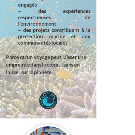
engagés
– des expériences
respectueuses de
l’environnement
– des projets contribuant à la
protection marine et aux
communautés locales
Parce qu’un voyage peut laisser une
empreinte dans le cœur… sans en
laisser sur la planète.