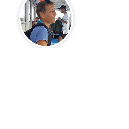
Diane - Votre Travel Planner
spécialisée Asie & voyages
transformatifs
Fondé par une passionnée ayant vécu de
nombreuses années en Asie, Zen Atoll
propose un accompagnement
personnalisé pour concevoir des
itinéraires uniques, adaptés aux attentes
des voyageurs exigeants.
Grâce à une connaissance approfondie
du terrain et à un réseau de partenaires
sélectionnés avec soin, chaque projet