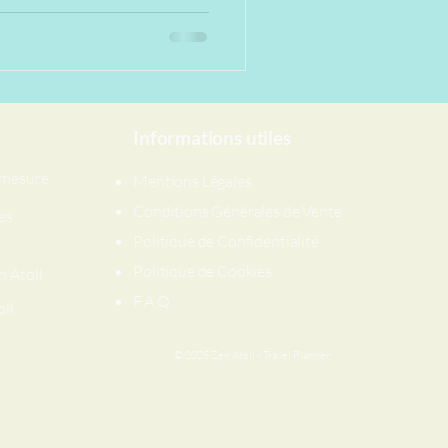
rythme et en respectant vos
Informations utiles
r mesure
Mentions Légales
Conditions Générales de Vente
es
Politique de Confidentialité
Politique de Cookies
n Atoll
​F.A.Q.
oll
© 2025 Zen Atoll - Travel Planner