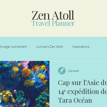
Zen Atoll
Travel Planner
Voyager autrement
L'univers Zen Atoll
Inspirations
Zen Atoll
Cap sur l’Asie d
14ᵉ expédition d
Tara Océan