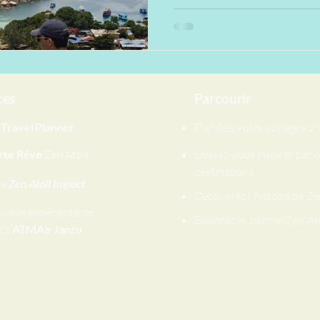
Thaïlande autrement, à votre 
valeurs.
ces
Parcourir
e
Travel Planner
Planifiez votre voyage su
rte Rêve
Zen Atoll
Laissez-vous inspirer par c
destinations
me
Zen Atoll Impact
Découvrez l'histoire de Ze
uvelle expérience de
Explorez le Journal Zen At
 l'
ATMA
Janzu
®