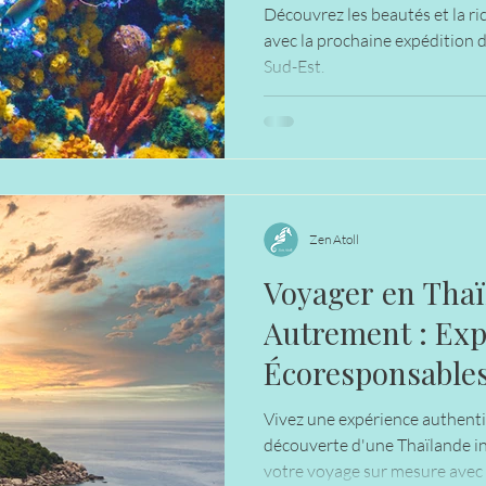
Découvrez les beautés et la ri
avec la prochaine expédition d
Sud-Est.
Zen Atoll
Voyager en Thaï
Autrement : Exp
Écoresponsable
avec Zen Atoll
Vivez une expérience authenti
découverte d'une Thaïlande intime
votre voyage sur mesure avec 