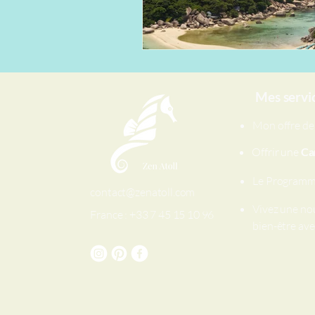
Mes servi
Mon offre d
Offrir une
Ca
Le Program
contact@zenatoll.com
Vivez une no
France : +33 7 45 15 10 96
bien-être avec