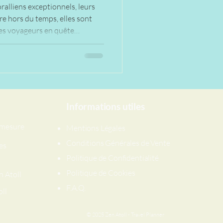
ralliens exceptionnels, leurs
re hors du temps, elles sont
les voyageurs en quête
us-marine et de déconnexion.
Informations utiles
r mesure
Mentions Légales
Conditions Générales de Vente
es
Politique de Confidentialité
Politique de Cookies
n Atoll
​F.A.Q.
oll
© 2025 Zen Atoll - Travel Planner