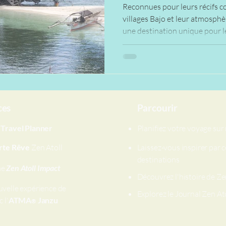
Reconnues pour leurs récifs co
villages Bajo et leur atmosphè
une destination unique pour 
d’authenticité, de plongée so
ces
Parcourir
e
Travel Planner
Planifiez votre voyage su
rte Rêve
Zen Atoll
Laissez-vous inspirer par c
destinations
me
Zen Atoll Impact
Découvrez l'histoire de Ze
uvelle expérience de
Explorez le Journal Zen At
 l'
ATMA
Janzu
®