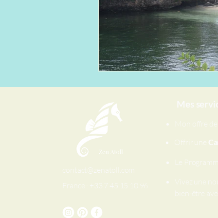
Mes servi
Mon offre d
Offrir une
Ca
Le Program
contact@zenatoll.com
Vivez une no
France : +33 7 45 15 10 96
bien-être avec