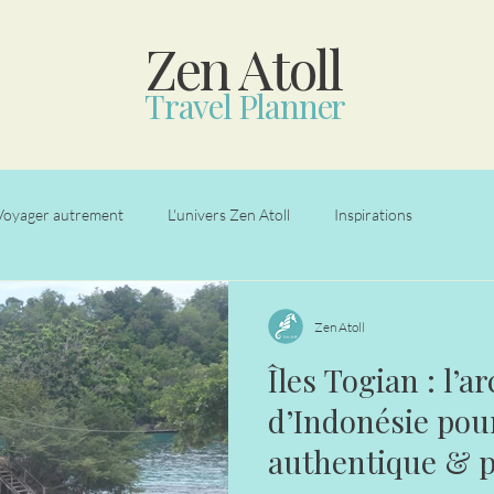
Zen Atoll
Travel Planner
Voyager autrement
L'univers Zen Atoll
Inspirations
Zen Atoll
Îles Togian : l’a
d’Indonésie pou
authentique & 