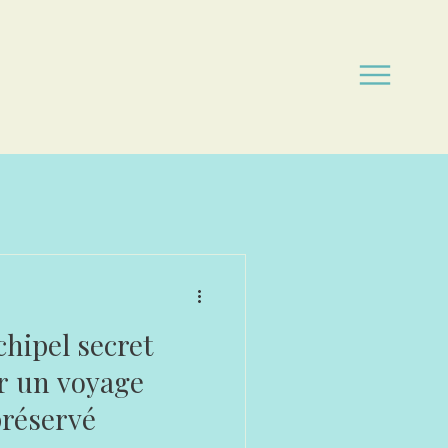
rchipel secret
r un voyage
préservé