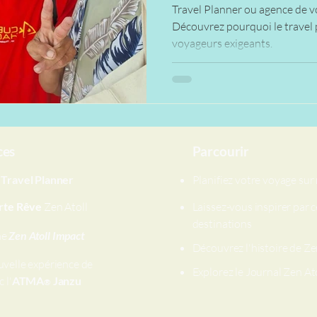
Travel Planner ou agence de vo
Découvrez pourquoi le travel 
voyageurs exigeants.
ces
Parcourir
e
Travel Planner
Planifiez votre voyage su
rte Rêve
Zen Atoll
Laissez-vous inspirer par c
destinations
me
Zen Atoll Impact
Découvrez l'histoire de Ze
uvelle expérience de
Explorez le Journal Zen At
 l'
ATMA
Janzu
®