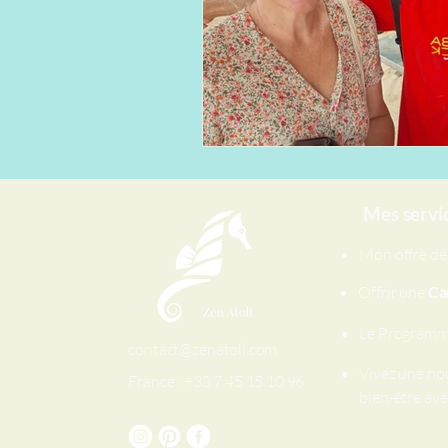
Mes servi
Mon offre d
Offrir une
Ca
Le Program
contact@zenatoll.com
Vivez une no
France : +33 7 45 15 10 96
bien-être avec