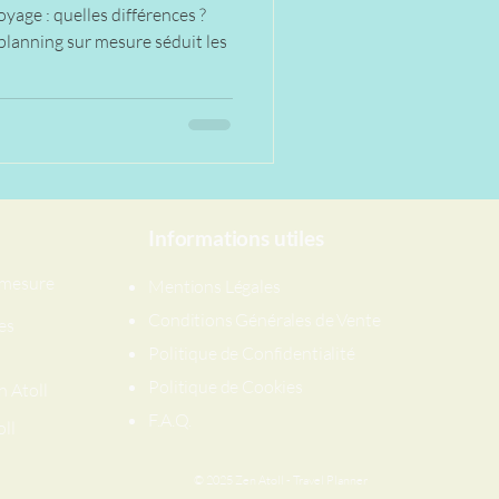
yage : quelles différences ?
planning sur mesure séduit les
Informations utiles
r mesure
Mentions Légales
Conditions Générales de Vente
es
Politique de Confidentialité
Politique de Cookies
n Atoll
​F.A.Q.
oll
© 2025 Zen Atoll - Travel Planner